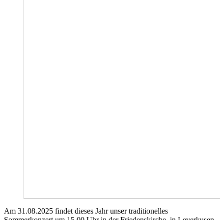
Am 31.08.2025 findet dieses Jahr unser traditionelles
Sommerkonzert um 15.00 Uhr in der Friedenskirche, in Leverkusen